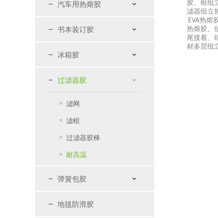
胶、框组
汽车用热熔胶
滤器组立
EVA热
热熔胶。
书本装订胶
尾接着、
材多层组
冰箱胶
过滤器胶
滤网
滤框
过滤器胶棒
耐高温
弹簧包胶
地毯防滑胶