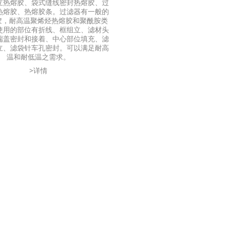
立热熔胶、袋式缝线密封热熔胶、过
热熔胶、热熔胶条。过滤器有一般的
熔胶，耐高温聚烯烃热熔胶和聚酰胺类
使用的部位有折线、框组立、滤材头
端盖密封和接着、中心部位填充、滤
立、滤袋针车孔密封。可以满足耐高
温和耐低温之需求。
>详情